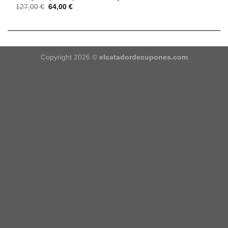
127,00
€
64,00
€
Copyright 2026 ©
elcatadordecupones.com