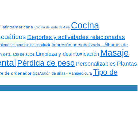
Cocina
 latinoamericana
Cocina del este de Asia
acuáticos
Deportes y actividades relacionadas
Impresión personalizada - Álbumes de
btener el permiso de conducir
Masaje
Limpieza y desintoxicación
y detallado de autos
ntal
Pérdida de peso
Plantas
Personalizables
Tipo de
re de ordenador
Spa/Salón de uñas - Manipedicura