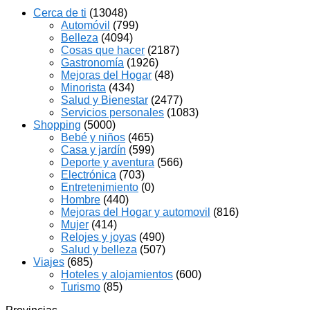
Cerca de ti
(13048)
Automóvil
(799)
Belleza
(4094)
Cosas que hacer
(2187)
Gastronomía
(1926)
Mejoras del Hogar
(48)
Minorista
(434)
Salud y Bienestar
(2477)
Servicios personales
(1083)
Shopping
(5000)
Bebé y niños
(465)
Casa y jardín
(599)
Deporte y aventura
(566)
Electrónica
(703)
Entretenimiento
(0)
Hombre
(440)
Mejoras del Hogar y automovil
(816)
Mujer
(414)
Relojes y joyas
(490)
Salud y belleza
(507)
Viajes
(685)
Hoteles y alojamientos
(600)
Turismo
(85)