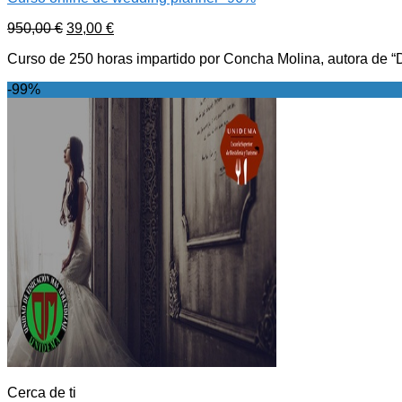
950,00
€
39,00
€
Curso de 250 horas impartido por Concha Molina, autora de “D
-99%
Cerca de ti