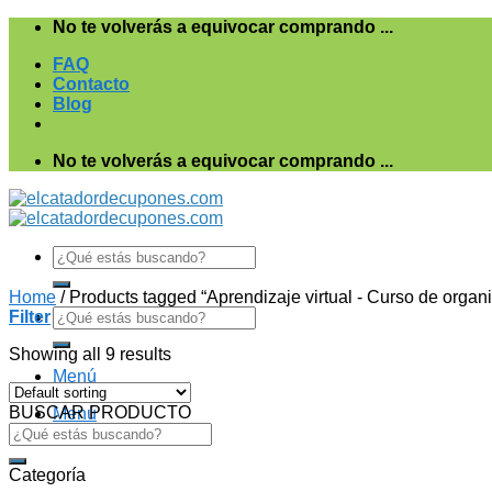
Saltar
No te volverás a equivocar comprando ...
al
FAQ
contenido
Contacto
Blog
No te volverás a equivocar comprando ...
Search
for:
Home
/
Products tagged “Aprendizaje virtual - Curso de organ
Search
Filter
for:
Showing all 9 results
Menú
BUSCAR PRODUCTO
Menú
Search
for:
Categoría