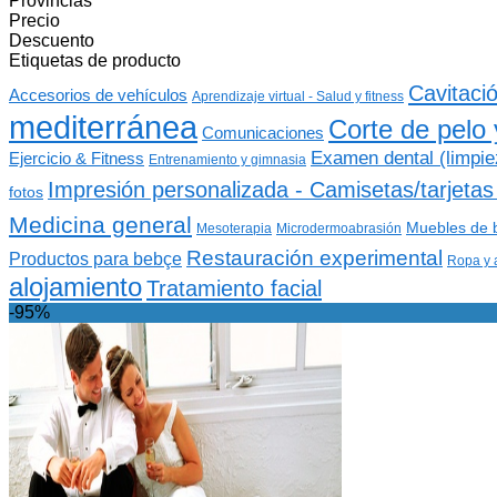
Provincias
Precio
Descuento
Etiquetas de producto
Cavitaci
Accesorios de vehículos
Aprendizaje virtual - Salud y fitness
mediterránea
Corte de pelo 
Comunicaciones
Examen dental (limpiez
Ejercicio & Fitness
Entrenamiento y gimnasia
Impresión personalizada - Camisetas/tarjetas 
fotos
Medicina general
Muebles de 
Mesoterapia
Microdermoabrasión
Restauración experimental
Productos para bebçe
Ropa y a
alojamiento
Tratamiento facial
-95%