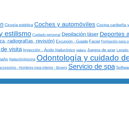
Coches y automóviles
ón
Cirugía estética
Cocina caribeña y
y estilismo
Deportes 
Depilación láser
Cuidado personal
a, radiografías, revisión)
Excursión - Guiada
Facial
Formación para o
de visita
Inyección - Ácido hialurónico
Juegos de azar
Lavado 
Italiano
Odontología y cuidado de
baño
Natación/piscina
Servicio de spa
Softwa
ccesorios - Hombres ropa interior - Boxers