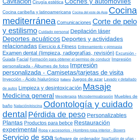
Coches y automóviles
Cavitación
Cirugía estética
Cocina
Cocina caribeña y latinoamericana
Cocina del este de Asia
mediterránea
Corte de pelo
Comunicaciones
y estilismo
Depilación láser
Cuidado personal
Deportes acuáticos
Deportes y actividades
relacionadas
Ejercicio & Fitness
Entrenamiento y gimnasia
Examen dental (limpieza, radiografías, revisión)
Excursión -
Guiada
Facial
Impresión
Formación para obtener el permiso de conducir
Impresión
personalizada - Álbumes de fotos
personalizada - Camisetas/tarjetas de visita
Inyección - Ácido hialurónico
Juegos de azar
Lavado y detallado
Italiano
Masaje
Limpieza y desintoxicación
de autos
Medicina general
Muebles de
Mesoterapia
Microdermoabrasión
Odontología y cuidado
baño
Natación/piscina
dental
Pérdida de peso
Personalizables
Plantas
Restauración
Productos para bebçe
experimental
Ropa y accesorios - Hombres ropa interior - Boxers
Servicio de spa
Software de ordenador
Spa/Salón de uñas -