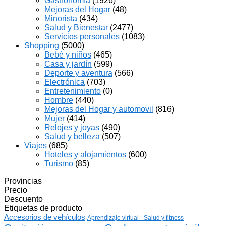
Gastronomía
(1926)
Mejoras del Hogar
(48)
Minorista
(434)
Salud y Bienestar
(2477)
Servicios personales
(1083)
Shopping
(5000)
Bebé y niños
(465)
Casa y jardín
(599)
Deporte y aventura
(566)
Electrónica
(703)
Entretenimiento
(0)
Hombre
(440)
Mejoras del Hogar y automovil
(816)
Mujer
(414)
Relojes y joyas
(490)
Salud y belleza
(507)
Viajes
(685)
Hoteles y alojamientos
(600)
Turismo
(85)
Provincias
Precio
Descuento
Etiquetas de producto
Accesorios de vehículos
Aprendizaje virtual - Salud y fitness