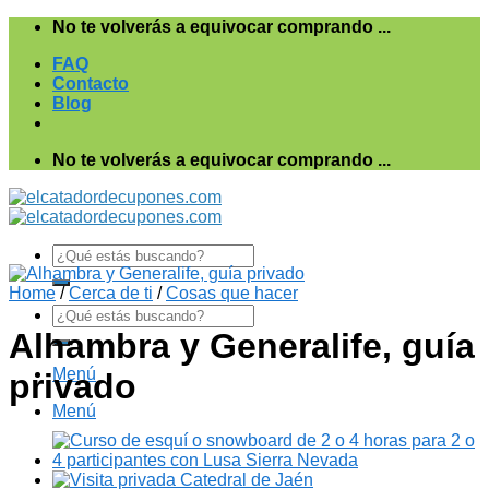
Saltar
No te volverás a equivocar comprando ...
al
FAQ
contenido
Contacto
Blog
No te volverás a equivocar comprando ...
Search
for:
Home
/
Cerca de ti
/
Cosas que hacer
Search
for:
Alhambra y Generalife, guía
Menú
privado
Menú