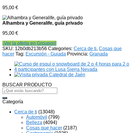
95,00
€
Alhambra y Generalife, guía privado
95,00
€
¡Ver la oferta en Groupon!
SKU:
12b0db213b56
Categories:
Cerca de ti
,
Cosas que
hacer
Tag:
Excursión - Guiada
Provincia:
Granada
BUSCAR PRODUCTO
Search
for:
Categoría
Cerca de ti
(13048)
Automóvil
(799)
Belleza
(4094)
Cosas que hacer
(2187)