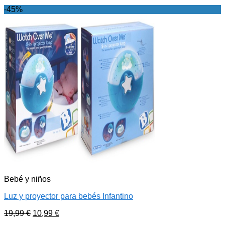
-45%
Bebé y niños
Luz y proyector para bebés Infantino
19,99
€
10,99
€