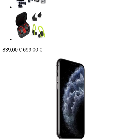
839,00
€
699,00
€