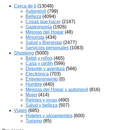
Cerca de ti
(13048)
Automóvil
(799)
Belleza
(4094)
Cosas que hacer
(2187)
Gastronomía
(1926)
Mejoras del Hogar
(48)
Minorista
(434)
Salud y Bienestar
(2477)
Servicios personales
(1083)
Shopping
(5000)
Bebé y niños
(465)
Casa y jardín
(599)
Deporte y aventura
(566)
Electrónica
(703)
Entretenimiento
(0)
Hombre
(440)
Mejoras del Hogar y automovil
(816)
Mujer
(414)
Relojes y joyas
(490)
Salud y belleza
(507)
Viajes
(685)
Hoteles y alojamientos
(600)
Turismo
(85)