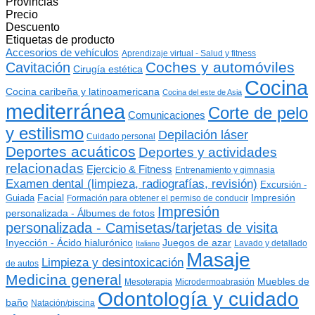
Provincias
Precio
Descuento
Etiquetas de producto
Accesorios de vehículos
Aprendizaje virtual - Salud y fitness
Coches y automóviles
Cavitación
Cirugía estética
Cocina
Cocina caribeña y latinoamericana
Cocina del este de Asia
mediterránea
Corte de pelo
Comunicaciones
y estilismo
Depilación láser
Cuidado personal
Deportes acuáticos
Deportes y actividades
relacionadas
Ejercicio & Fitness
Entrenamiento y gimnasia
Examen dental (limpieza, radiografías, revisión)
Excursión -
Guiada
Facial
Impresión
Formación para obtener el permiso de conducir
Impresión
personalizada - Álbumes de fotos
personalizada - Camisetas/tarjetas de visita
Inyección - Ácido hialurónico
Juegos de azar
Lavado y detallado
Italiano
Masaje
Limpieza y desintoxicación
de autos
Medicina general
Muebles de
Mesoterapia
Microdermoabrasión
Odontología y cuidado
baño
Natación/piscina