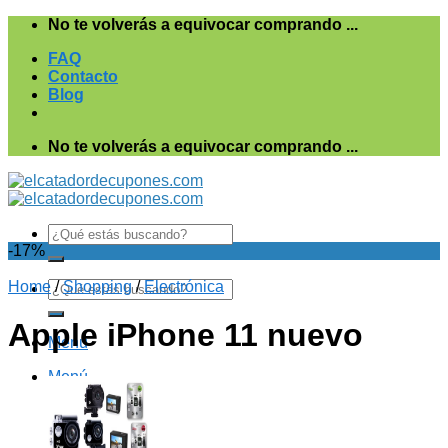
Saltar
No te volverás a equivocar comprando ...
al
FAQ
contenido
Contacto
Blog
No te volverás a equivocar comprando ...
Search
for:
-17%
Home
Search
/
Shopping
/
Electrónica
for:
Apple iPhone 11 nuevo
Menú
Menú