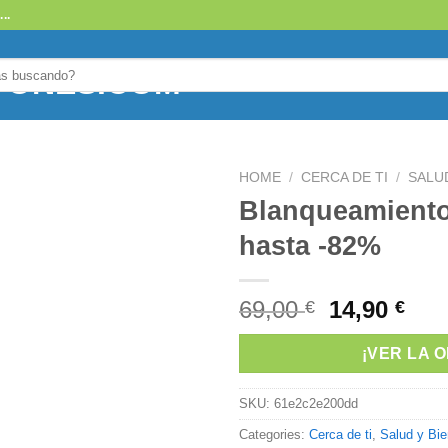
..
HOME
/
CERCA DE TI
/
SALU
Blanqueamiento 
hasta -82%
69,00
14,90
€
€
¡VER LA 
SKU:
61e2c2e200dd
Categories:
Cerca de ti
,
Salud y Bie