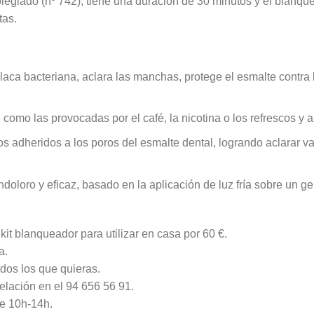
colegiado (nº 742), tiene una duración de 30 minutos y el bla
tas.
placa bacteriana, aclara las manchas, protege el esmalte contra 
como las provocadas por el café, la nicotina o los refrescos y ap
s adheridos a los poros del esmalte dental, logrando aclarar v
doloro y eficaz, basado en la aplicación de luz fría sobre un ge
 kit blanqueador para utilizar en casa por 60 €.
a.
dos los que quieras.
elación en el 94 656 56 91.
de 10h-14h.