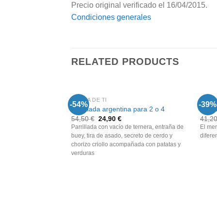
Precio original verificado el 16/04/2015.
Condiciones generales
RELATED PRODUCTS
CERCA DE TI
CERCA
-54%
-39%
Parrillada argentina para 2 o 4
Menú 
54,50
€
24,90
€
41,2
Parrillada con vacío de ternera, entraña de
El men
buey, tira de asado, secreto de cerdo y
difere
chorizo criollo acompañada con patatas y
verduras