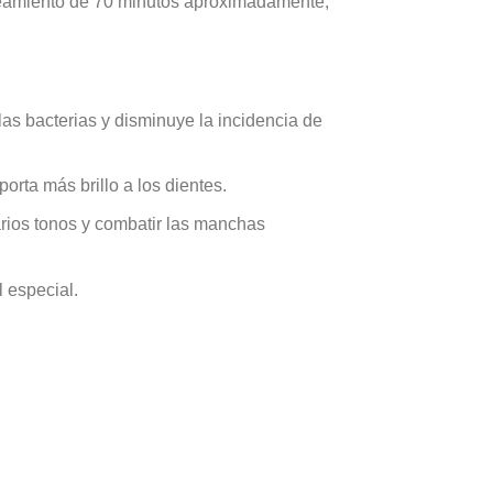
nqueamiento de 70 minutos aproximadamente,
las bacterias y disminuye la incidencia de
orta más brillo a los dientes.
arios tonos y combatir las manchas
l especial.