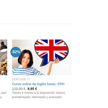
-92%
-92%
CERCA DE TI
CERCA DE TI
Curso online de inglés hasta -93%
e-Curso: cata de vino
120,00
€
9,95
€
120,00
€
9,99
€
, pan
Tienes 4 niveles a tu disposición: básico,
Curso para conocer las
 y
preintermedio, intermedio y avanzado
sobre las variedades de 
como blancas