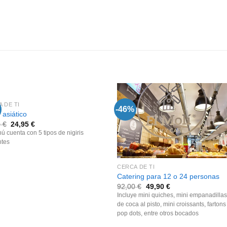
 DE TI
-46%
asiático
0
€
24,95
€
ú cuenta con 5 tipos de nigiris
ntes
CERCA DE TI
Catering para 12 o 24 personas
92,00
€
49,90
€
Incluye mini quiches, mini empanadillas
de coca al pisto, mini croissants, fartons
pop dots, entre otros bocados