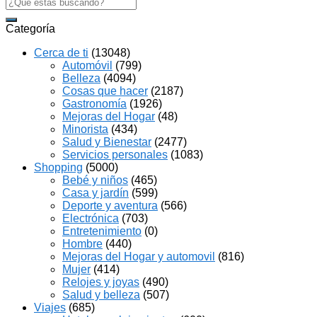
Search
for:
Categoría
Cerca de ti
(13048)
Automóvil
(799)
Belleza
(4094)
Cosas que hacer
(2187)
Gastronomía
(1926)
Mejoras del Hogar
(48)
Minorista
(434)
Salud y Bienestar
(2477)
Servicios personales
(1083)
Shopping
(5000)
Bebé y niños
(465)
Casa y jardín
(599)
Deporte y aventura
(566)
Electrónica
(703)
Entretenimiento
(0)
Hombre
(440)
Mejoras del Hogar y automovil
(816)
Mujer
(414)
Relojes y joyas
(490)
Salud y belleza
(507)
Viajes
(685)