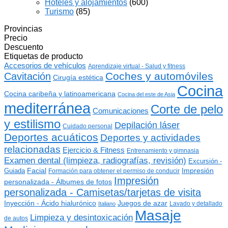
Hoteles y alojamientos
(600)
Turismo
(85)
Provincias
Precio
Descuento
Etiquetas de producto
Accesorios de vehículos
Aprendizaje virtual - Salud y fitness
Coches y automóviles
Cavitación
Cirugía estética
Cocina
Cocina caribeña y latinoamericana
Cocina del este de Asia
mediterránea
Corte de pelo
Comunicaciones
y estilismo
Depilación láser
Cuidado personal
Deportes acuáticos
Deportes y actividades
relacionadas
Ejercicio & Fitness
Entrenamiento y gimnasia
Examen dental (limpieza, radiografías, revisión)
Excursión -
Guiada
Facial
Impresión
Formación para obtener el permiso de conducir
Impresión
personalizada - Álbumes de fotos
personalizada - Camisetas/tarjetas de visita
Inyección - Ácido hialurónico
Juegos de azar
Lavado y detallado
Italiano
Masaje
Limpieza y desintoxicación
de autos