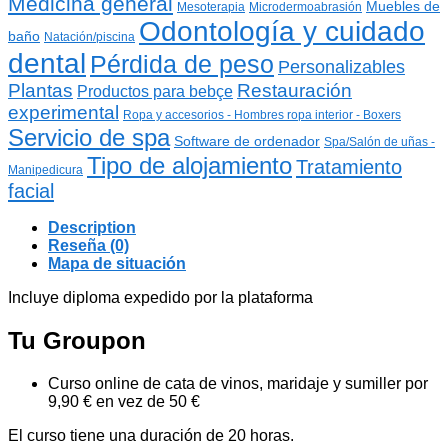
Medicina general
Muebles de
Mesoterapia
Microdermoabrasión
Odontología y cuidado
baño
Natación/piscina
dental
Pérdida de peso
Personalizables
Plantas
Restauración
Productos para bebçe
experimental
Ropa y accesorios - Hombres ropa interior - Boxers
Servicio de spa
Software de ordenador
Spa/Salón de uñas -
Tipo de alojamiento
Tratamiento
Manipedicura
facial
Description
Reseña (0)
Mapa de situación
Incluye diploma expedido por la plataforma
Tu Groupon
Curso online de cata de vinos, maridaje y sumiller por
9,90 € en vez de 50 €
El curso tiene una duración de 20 horas.