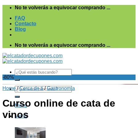
Saltar
No te volverás a equivocar comprando ...
al
FAQ
contenido
Contacto
Blog
No te volverás a equivocar comprando ...
Search
for:
-80%
Home
Search
/
Cerca de ti
/
Gastronomía
for:
Curso online de cata de
Menú
vinos
Menú