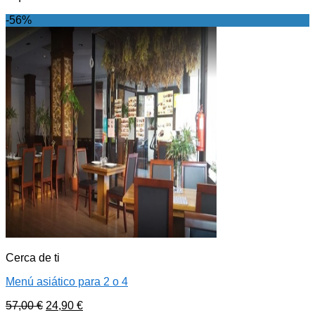
-56%
Cerca de ti
Menú asiático para 2 o 4
57,00
€
24,90
€