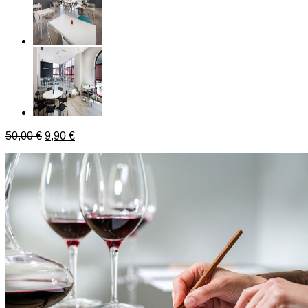
50,00
€
9,90
€