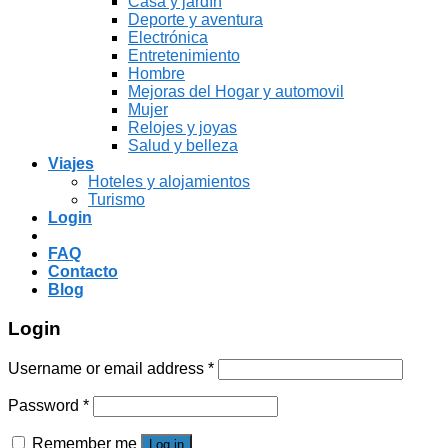
Casa y jardín
Deporte y aventura
Electrónica
Entretenimiento
Hombre
Mejoras del Hogar y automovil
Mujer
Relojes y joyas
Salud y belleza
Viajes
Hoteles y alojamientos
Turismo
Login
FAQ
Contacto
Blog
Login
Username or email address
*
Password
*
Remember me
Log in