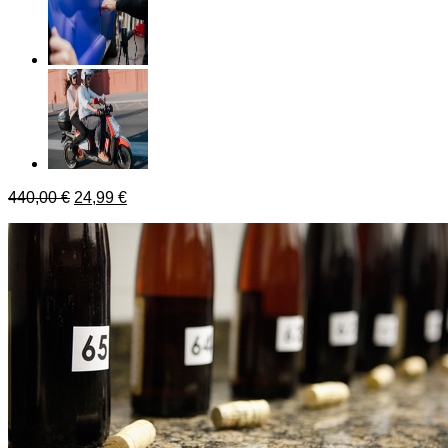
440,00
€
24,99
€