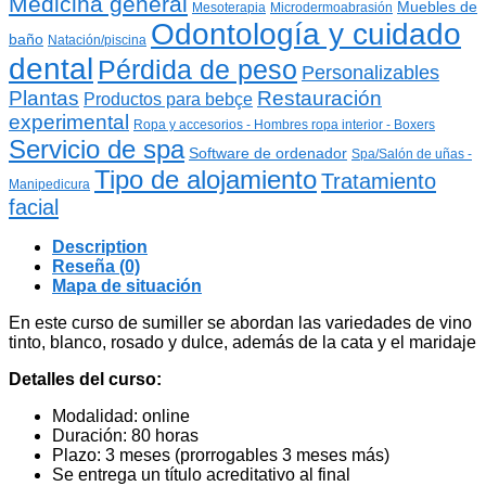
Medicina general
Muebles de
Mesoterapia
Microdermoabrasión
Odontología y cuidado
baño
Natación/piscina
dental
Pérdida de peso
Personalizables
Plantas
Restauración
Productos para bebçe
experimental
Ropa y accesorios - Hombres ropa interior - Boxers
Servicio de spa
Software de ordenador
Spa/Salón de uñas -
Tipo de alojamiento
Tratamiento
Manipedicura
facial
Description
Reseña (0)
Mapa de situación
En este curso de sumiller se abordan las variedades de vino
tinto, blanco, rosado y dulce, además de la cata y el maridaje
Detalles del curso:
Modalidad: online
Duración: 80 horas
Plazo: 3 meses (prorrogables 3 meses más)
Se entrega un título acreditativo al final