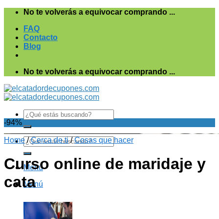
Saltar
No te volverás a equivocar comprando ...
al
FAQ
contenido
Contacto
Blog
No te volverás a equivocar comprando ...
Search
for:
-94%
Home
Search
/
Cerca de ti
/
Cosas que hacer
for:
Curso online de maridaje y
Menú
cata
Menú