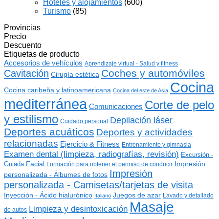
Hoteles y alojamientos
(600)
Turismo
(85)
Provincias
Precio
Descuento
Etiquetas de producto
Accesorios de vehículos
Aprendizaje virtual - Salud y fitness
Coches y automóviles
Cavitación
Cirugía estética
Cocina
Cocina caribeña y latinoamericana
Cocina del este de Asia
mediterránea
Corte de pelo
Comunicaciones
y estilismo
Depilación láser
Cuidado personal
Deportes acuáticos
Deportes y actividades
relacionadas
Ejercicio & Fitness
Entrenamiento y gimnasia
Examen dental (limpieza, radiografías, revisión)
Excursión -
Guiada
Facial
Impresión
Formación para obtener el permiso de conducir
Impresión
personalizada - Álbumes de fotos
personalizada - Camisetas/tarjetas de visita
Inyección - Ácido hialurónico
Juegos de azar
Lavado y detallado
Italiano
Masaje
Limpieza y desintoxicación
de autos