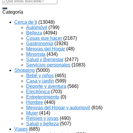
Search
for:
Categoría
Cerca de ti
(13048)
Automóvil
(799)
Belleza
(4094)
Cosas que hacer
(2187)
Gastronomía
(1926)
Mejoras del Hogar
(48)
Minorista
(434)
Salud y Bienestar
(2477)
Servicios personales
(1083)
Shopping
(5000)
Bebé y niños
(465)
Casa y jardín
(599)
Deporte y aventura
(566)
Electrónica
(703)
Entretenimiento
(0)
Hombre
(440)
Mejoras del Hogar y automovil
(816)
Mujer
(414)
Relojes y joyas
(490)
Salud y belleza
(507)
Viajes
(685)