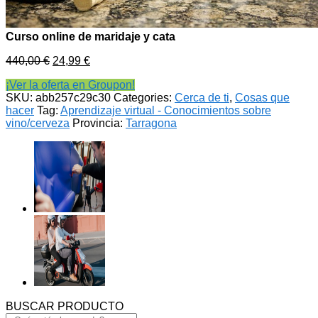
Curso online de maridaje y cata
440,00
€
24,99
€
¡Ver la oferta en Groupon!
SKU:
abb257c29c30
Categories:
Cerca de ti
,
Cosas que
hacer
Tag:
Aprendizaje virtual - Conocimientos sobre
vino/cerveza
Provincia:
Tarragona
BUSCAR PRODUCTO