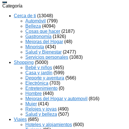
Categoría
Cerca de ti
(13048)
Automóvil
(799)
Belleza
(4094)
Cosas que hacer
(2187)
Gastronomía
(1926)
Mejoras del Hogar
(48)
Minorista
(434)
Salud y Bienestar
(2477)
Servicios personales
(1083)
Shopping
(5000)
Bebé y niños
(465)
Casa y jardín
(599)
Deporte y aventura
(566)
Electrónica
(703)
Entretenimiento
(0)
Hombre
(440)
Mejoras del Hogar y automovil
(816)
Mujer
(414)
Relojes y joyas
(490)
Salud y belleza
(507)
Viajes
(685)
Hoteles y alojamientos
(600)