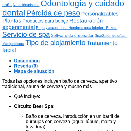
Odontología y cuidado
baño
Natación/piscina
dental
Pérdida de peso
Personalizables
Plantas
Restauración
Productos para bebçe
experimental
Ropa y accesorios - Hombres ropa interior - Boxers
Servicio de spa
Software de ordenador
Spa/Salón de uñas -
Tipo de alojamiento
Tratamiento
Manipedicura
facial
Description
Reseña (0)
Mapa de situación
Todas las opciones incluyen baño de cerveza, aperitivo
tradicional, sauna de cerveza y mucho más
Qué incluye:
Circuito Beer Spa
:
Baño de cerveza. Introducción en un barril de
burbujas con cerveza (agua, lúpulo, malta y
levadura).