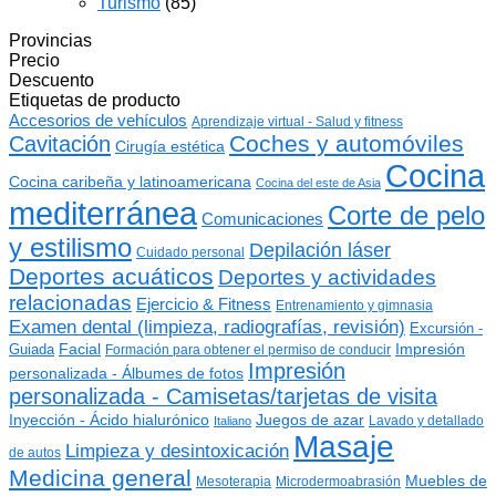
Turismo
(85)
Provincias
Precio
Descuento
Etiquetas de producto
Accesorios de vehículos
Aprendizaje virtual - Salud y fitness
Coches y automóviles
Cavitación
Cirugía estética
Cocina
Cocina caribeña y latinoamericana
Cocina del este de Asia
mediterránea
Corte de pelo
Comunicaciones
y estilismo
Depilación láser
Cuidado personal
Deportes acuáticos
Deportes y actividades
relacionadas
Ejercicio & Fitness
Entrenamiento y gimnasia
Examen dental (limpieza, radiografías, revisión)
Excursión -
Guiada
Facial
Impresión
Formación para obtener el permiso de conducir
Impresión
personalizada - Álbumes de fotos
personalizada - Camisetas/tarjetas de visita
Inyección - Ácido hialurónico
Juegos de azar
Lavado y detallado
Italiano
Masaje
Limpieza y desintoxicación
de autos
Medicina general
Muebles de
Mesoterapia
Microdermoabrasión