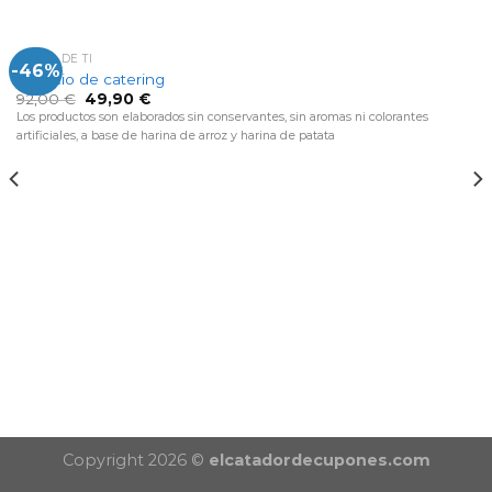
CERCA DE TI
-46%
Servicio de catering
92,00
€
49,90
€
Los productos son elaborados sin conservantes, sin aromas ni colorantes
artificiales, a base de harina de arroz y harina de patata
Copyright 2026 ©
elcatadordecupones.com